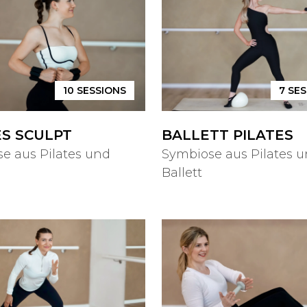
10
SESSIONS
7
SES
ES SCULPT
BALLETT PILATES
e aus Pilates und
Symbiose aus Pilates 
Ballett