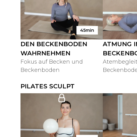
45min
DEN BECKENBODEN
ATMUNG I
WAHRNEHMEN
BECKENB
Fokus auf Becken und
Atembegleit
Beckenboden
Beckenbod
PILATES SCULPT