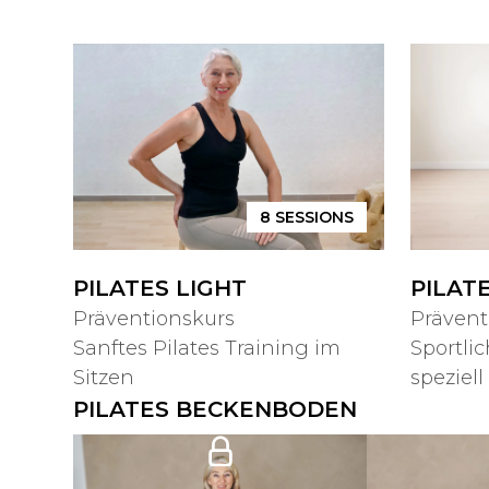
8
SESSIONS
PILATES LIGHT
PILAT
Präventionskurs
Prävent
Sanftes Pilates Training im
Sportlic
Sitzen
speziel
PILATES BECKENBODEN