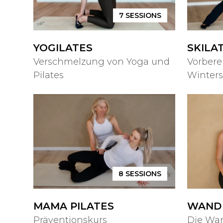
7
SESSIONS
YOGILATES
SKILA
Verschmelzung von Yoga und
Vorbere
Pilates
Winters
8
SESSIONS
MAMA PILATES
WAND 
Präventionskurs
Die Wan