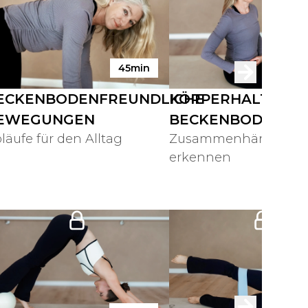
45min
ECKENBODENFREUNDLICHE
KÖRPERHALTUNG
EWEGUNGEN
BECKENBODEN
läufe für den Alltag
Zusammenhänge im 
erkennen