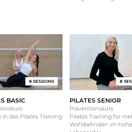
8
SESSIONS
8
SES
ES BASIC
PILATES SENIOR
ionskurs
Präventionskurs
 in das Pilates Training
Pilates Training für me
Wohlbefinden im höh