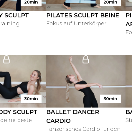
20min
20min
Y SCULPT
PILATES SCULPT BEINE
P
raining
Fokus auf Unterkörper
A
Fo
30min
30min
ODY SCULPT
BALLET DANCER
B
 deine beste
St
CARDIO
Tänzerisches Cardio für den