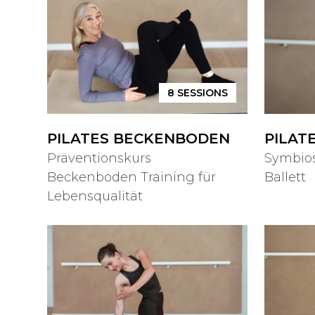
8
SESSIONS
PILATES BECKENBODEN
PILAT
Präventionskurs
Symbios
Beckenboden Training für
Ballett
Lebensqualität