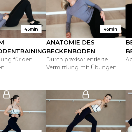
45min
45min
M
ANATOMIE DES
B
ODENTRAINING
BECKENBODEN
B
ung für den
Durch praxisorientierte
Ab
en
Vermittlung mit Übungen