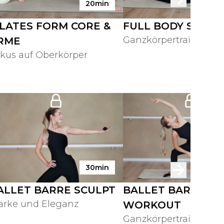
20min
ILATES FORM CORE &
FULL BODY SCULP
Ganzkörpertraining
RME
kus auf Oberkörper
30min
ALLET BARRE SCULPT
BALLET BARRE
ärke und Eleganz
WORKOUT
Ganzkörpertraining