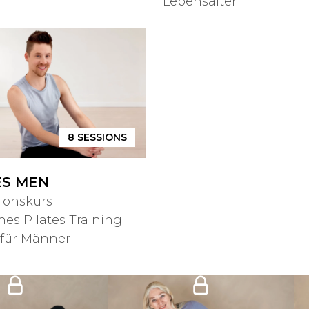
Lebensalter
8
SESSIONS
ES MEN
ionskurs
hes Pilates Training
l für Männer