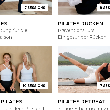
7
SESSIONS
8
SES
TES
PILATES RÜCKEN
itung für die
Präventionskurs
aison
Ein gesunder Rücken
10
SESSIONS
7
SES
PILATES
PILATES RETREAT
d als dein Personal
7-Tage Erholung für Z