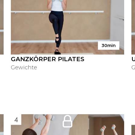
30min
GANZKÖRPER PILATES
Gewichte
G