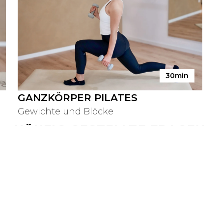
30min
GANZKÖRPER PILATES
Gewichte und Blöcke
HÄUFIG GESTELLTE FRAGEN
rt das Abo?
Kurse auch auf dem Handy machen?