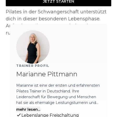
JETZT STARTEN
Pilates in der Schwangerschaft unterstützt
dich in dieser besonderen Lebensphase.
Aufrechte Haltung trotz Babybauch,
rundum gesund und energievoll fühlen.
TRAINER PROFIL
Marianne
Pittmann
Marianne ist eine der ersten und erfahrensten
Pilates Trainer in Deutschland. Ihre
Leidenschaft für Bewegung und Menschen
hat sie als ehemalige Leistungsturnerin und
Therapeutin zu ihrer Berufung gemacht. Ihre
mehr lesen...
besonderen Stunden zeichnen sich durch
Lebenslange Freischaltung