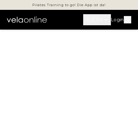
Pilates Training to go! Die App ist da!
🇩🇪
Men
Login
DE