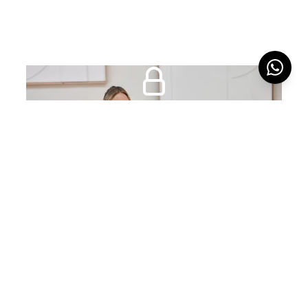
45min
8. PILATES FLOW
HÄUFIG GESTELLTE
FRAGEN