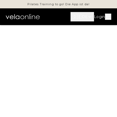
Pilates Training to go! Die App ist da!
🇩🇪
Men
Login
DE